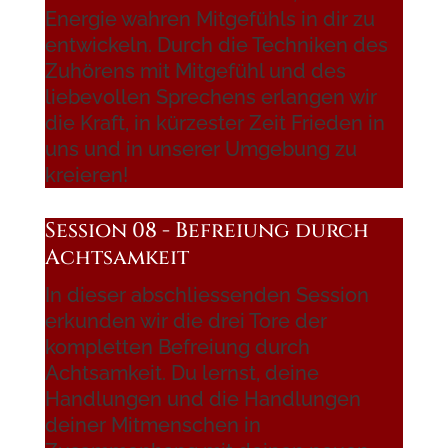
Energie wahren Mitgefühls in dir zu
entwickeln. Durch die Techniken des
Zuhörens mit Mitgefühl und des
liebevollen Sprechens erlangen wir
die Kraft, in kürzester Zeit Frieden in
uns und in unserer Umgebung zu
kreieren!
Session 08 - Befreiung durch
Achtsamkeit
In dieser abschliessenden Session
erkunden wir die drei Tore der
kompletten Befreiung durch
Achtsamkeit. Du lernst, deine
Handlungen und die Handlungen
deiner Mitmenschen in