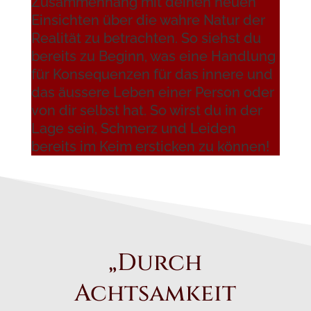
Zusammenhang mit deinen neuen
Einsichten über die wahre Natur der
Realität zu betrachten. So siehst du
bereits zu Beginn, was eine Handlung
für Konsequenzen für das innere und
das äussere Leben einer Person oder
von dir selbst hat. So wirst du in der
Lage sein, Schmerz und Leiden
bereits im Keim ersticken zu können!
„Durch
Achtsamkeit