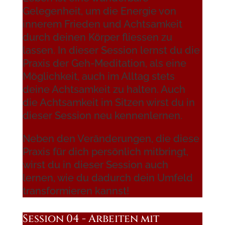
Gelegenheit, um die Energie von
innerem Frieden und Achtsamkeit
durch deinen Körper fliessen zu
lassen. In dieser Session lernst du die
Praxis der Geh-Meditation, als eine
Möglichkeit, auch im Alltag stets
deine Achtsamkeit zu halten. Auch
die Achtsamkeit im Sitzen wirst du in
dieser Session neu kennenlernen.
Neben den Veränderungen, die diese
Praxis für dich persönlich mitbringt,
wirst du in dieser Session auch
lernen, wie du dadurch dein Umfeld
transformieren kannst!
Session 04 - Arbeiten mit