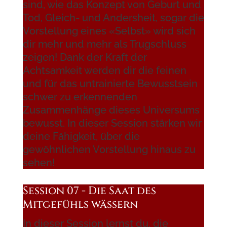
sind, wie das Konzept von Geburt und
Tod, Gleich- und Andersheit, sogar die
Vorstellung eines «Selbst» wird sich
dir mehr und mehr als Trugschluss
zeigen! Dank der Kraft der
Achtsamkeit werden dir die feinen
und für das untrainierte Bewusstsein
schwer zu erkennenden
Zusammenhänge dieses Universums
bewusst. In dieser Session stärken wir
deine Fähigkeit, über die
gewöhnlichen Vorstellung hinaus zu
sehen!
Session 07 - Die Saat des
Mitgefühls wässern
In dieser Session lernst du, die