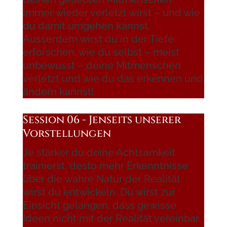
immer wieder verletzt wirst – und wie
du damit umgehen kannst.
Ausserdem wirst du in der Tiefe
erforschen, wie du selbst – meist
unbewusst – deine Mitmenschen
verletzt und wie du das erkennen und
ändern kannst!
Session 06 - Jenseits unserer
Vorstellungen
Je stärker du deine Achtsamkeit
trainierst, desto mehr Erkenntnisse
über die wahre Natur der Realität
wirst du entwickeln. Du wirst zur
Einsicht gelangen, dass gewisse
Ideen nicht mit der Realität vereinbar