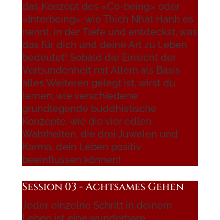
das Konzept des «Co-being» oder
«Interbeing», wie Thich Nhat Hanh es
nennt, in der Tiefe und entdeckst, was
das für dich und deine Art zu Leben
bedeutet! Sobald die Einsicht der
Verbundenheit mit Allem als Basis
alles Weiteren gelegt ist, wirst du
lernen, wie verschiedene
grundlegende buddhistische
Konzepte, wie die vier edlen
Wahrheiten, die drei Juwelen und
Karma, dein Leben positiv
beeinflussen können!
Session 03 - Achtsames Gehen
Jeder einzelne Schritt in deinem
Leben ist eine wunderbare