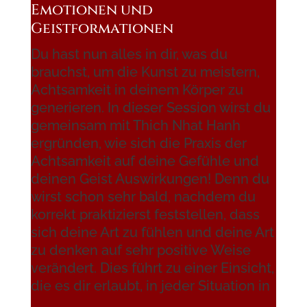
Emotionen und
Geistformationen
Du hast nun alles in dir, was du
brauchst, um die Kunst zu meistern,
Achtsamkeit in deinem Körper zu
generieren. In dieser Session wirst du
gemeinsam mit Thich Nhat Hanh
ergründen, wie sich die Praxis der
Achtsamkeit auf deine Gefühle und
deinen Geist Auswirkungen! Denn du
wirst schon sehr bald, nachdem du
korrekt praktizierst feststellen, dass
sich deine Art zu fühlen und deine Art
zu denken auf sehr positive Weise
verändert. Dies führt zu einer Einsicht,
die es dir erlaubt, in jeder Situation in