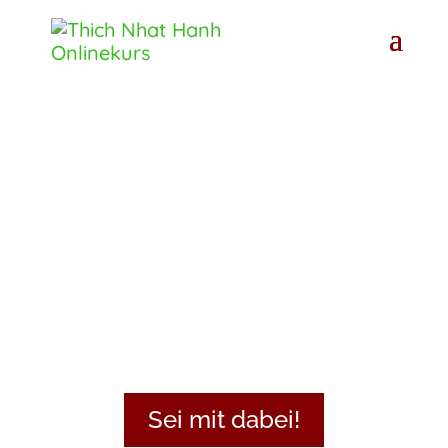
Werde eins mit
Körper und
Geist
Das 8-Wochen-
Onlinetraining mit
Thich Nhat Hanh
Sei mit dabei!