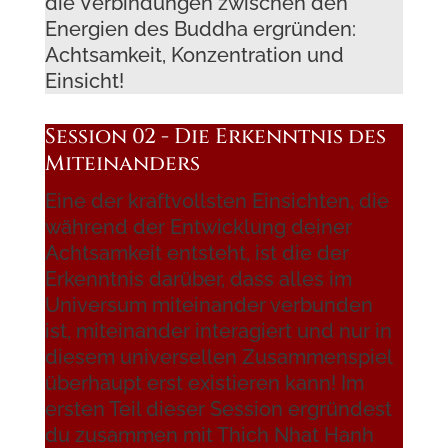
die Verbindungen zwischen den
Energien des Buddha ergründen:
Achtsamkeit, Konzentration und
Einsicht!
Session 02 - Die Erkenntnis des
Miteinanders
Eine der kraftvollsten Einsichten, die
während der Entwicklung deiner
Achtsamkeit entsteht, ist die der
Erkenntnis darüber, dass alles im
Universum miteinander verbunden
ist, miteinander interagiert und nur in
diesem universellen Zusammenspiel
überhaupt erst existieren kann! Im
ersten Teil dieser Session ergründest
du zusammen mit Thich Nhat Hanh