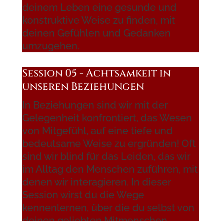
deinem Leben eine gesunde und
konstruktive Weise zu finden, mit
deinen Gefühlen und Gedanken
umzugehen.
Session 05 - Achtsamkeit in
unseren Beziehungen
In Beziehungen sind wir mit der
Gelegenheit konfrontiert, das Wesen
von Mitgefühl, auf eine tiefe und
bedeutsame Weise zu ergründen! Oft
sind wir blind für das Leiden, das wir
im Alltag den Menschen zuführen, mit
denen wir interagieren. In dieser
Session wirst du die Wege
kennenlernen, über die du selbst von
deinen geliebten Mitmenschen