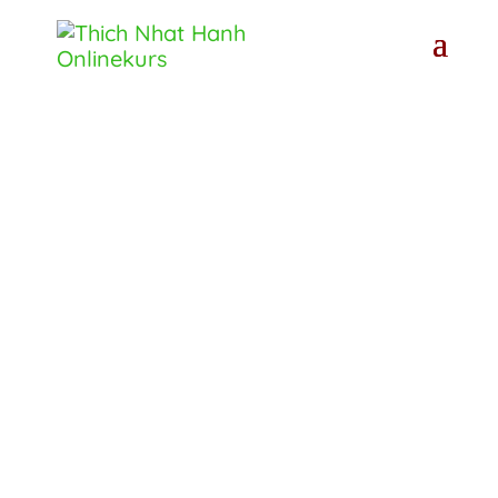
Werde eins
mit
Körper und
Geist
Das 8-Wochen-
Onlinetraining mit
Thich Nhat Hanh