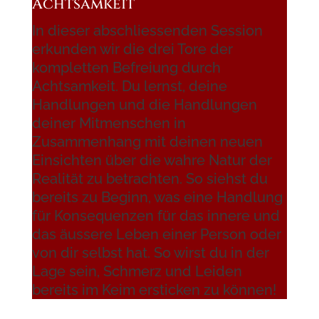
Achtsamkeit
In dieser abschliessenden Session
erkunden wir die drei Tore der
kompletten Befreiung durch
Achtsamkeit. Du lernst, deine
Handlungen und die Handlungen
deiner Mitmenschen in
Zusammenhang mit deinen neuen
Einsichten über die wahre Natur der
Realität zu betrachten. So siehst du
bereits zu Beginn, was eine Handlung
für Konsequenzen für das innere und
das äussere Leben einer Person oder
von dir selbst hat. So wirst du in der
Lage sein, Schmerz und Leiden
bereits im Keim ersticken zu können!