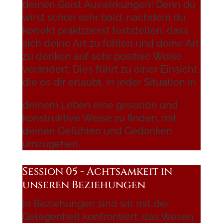
deinen Geist Auswirkungen! Denn du
wirst schon sehr bald, nachdem du
korrekt praktizierst feststellen, dass
sich deine Art zu fühlen und deine Art
zu denken auf sehr positive Weise
verändert. Dies führt zu einer Einsicht,
die es dir erlaubt, in jeder Situation in
deinem Leben eine gesunde und
konstruktive Weise zu finden, mit
deinen Gefühlen und Gedanken
umzugehen.
Session 05 - Achtsamkeit in
unseren Beziehungen
In Beziehungen sind wir mit der
Gelegenheit konfrontiert, das Wesen