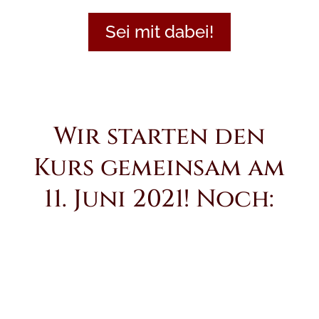
Sei mit dabei!
Wir starten den
Kurs gemeinsam am
11. Juni 2021! Noch:
:
:
:
Tag(e)
Stunde(
Minute(n
Sekund
n)
)
e(n)