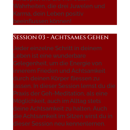
Wahrheiten, die drei Juwelen und
Karma, dein Leben positiv
beeinflussen können!
Session 03 - Achtsames Gehen
Jeder einzelne Schritt in deinem
Leben ist eine wunderbare
Gelegenheit, um die Energie von
innerem Frieden und Achtsamkeit
durch deinen Körper fliessen zu
lassen. In dieser Session lernst du die
Praxis der Geh-Meditation, als eine
Möglichkeit, auch im Alltag stets
deine Achtsamkeit zu halten. Auch
die Achtsamkeit im Sitzen wirst du in
dieser Session neu kennenlernen.