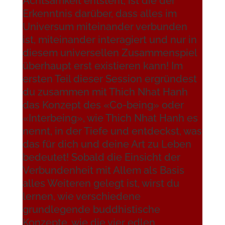
Achtsamkeit entsteht, ist die der
Erkenntnis darüber, dass alles im
Universum miteinander verbunden
ist, miteinander interagiert und nur in
diesem universellen Zusammenspiel
überhaupt erst existieren kann! Im
ersten Teil dieser Session ergründest
du zusammen mit Thich Nhat Hanh
das Konzept des «Co-being» oder
«Interbeing», wie Thich Nhat Hanh es
nennt, in der Tiefe und entdeckst, was
das für dich und deine Art zu Leben
bedeutet! Sobald die Einsicht der
Verbundenheit mit Allem als Basis
alles Weiteren gelegt ist, wirst du
lernen, wie verschiedene
grundlegende buddhistische
Konzepte, wie die vier edlen