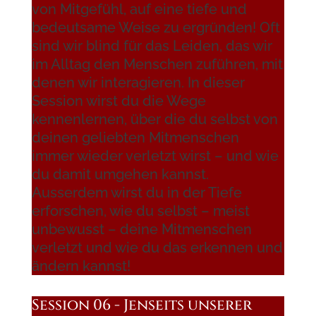
von Mitgefühl, auf eine tiefe und
bedeutsame Weise zu ergründen! Oft
sind wir blind für das Leiden, das wir
im Alltag den Menschen zuführen, mit
denen wir interagieren. In dieser
Session wirst du die Wege
kennenlernen, über die du selbst von
deinen geliebten Mitmenschen
immer wieder verletzt wirst – und wie
du damit umgehen kannst.
Ausserdem wirst du in der Tiefe
erforschen, wie du selbst – meist
unbewusst – deine Mitmenschen
verletzt und wie du das erkennen und
ändern kannst!
Session 06 - Jenseits unserer