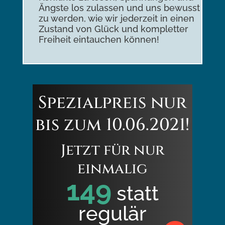
Ängste los zulassen und uns bewusst
zu werden, wie wir jederzeit in einen
Zustand von Glück und kompletter
Freiheit eintauchen können!
Spezialpreis nur
bis zum 10.06.2021!
Jetzt für nur
einmalig
149
statt
regulär