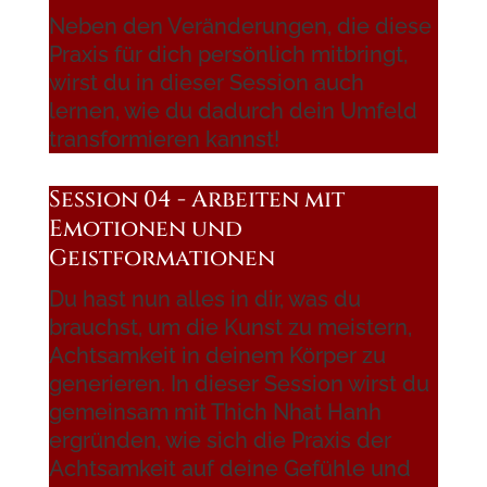
Neben den Veränderungen, die diese
Praxis für dich persönlich mitbringt,
wirst du in dieser Session auch
lernen, wie du dadurch dein Umfeld
transformieren kannst!
Session 04 - Arbeiten mit
Emotionen und
Geistformationen
Du hast nun alles in dir, was du
brauchst, um die Kunst zu meistern,
Achtsamkeit in deinem Körper zu
generieren. In dieser Session wirst du
gemeinsam mit Thich Nhat Hanh
ergründen, wie sich die Praxis der
Achtsamkeit auf deine Gefühle und