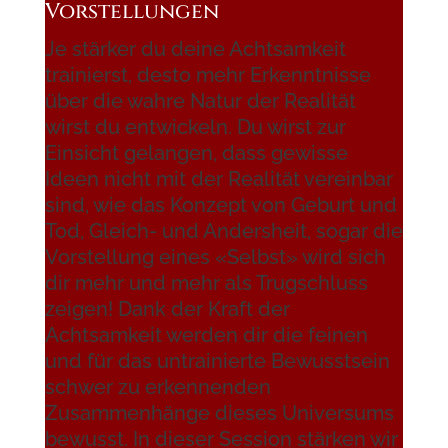
Vorstellungen
Je stärker du deine Achtsamkeit
trainierst, desto mehr Erkenntnisse
über die wahre Natur der Realität
wirst du entwickeln. Du wirst zur
Einsicht gelangen, dass gewisse
Ideen nicht mit der Realität vereinbar
sind, wie das Konzept von Geburt und
Tod, Gleich- und Andersheit, sogar die
Vorstellung eines «Selbst» wird sich
dir mehr und mehr als Trugschluss
zeigen! Dank der Kraft der
Achtsamkeit werden dir die feinen
und für das untrainierte Bewusstsein
schwer zu erkennenden
Zusammenhänge dieses Universums
bewusst. In dieser Session stärken wir