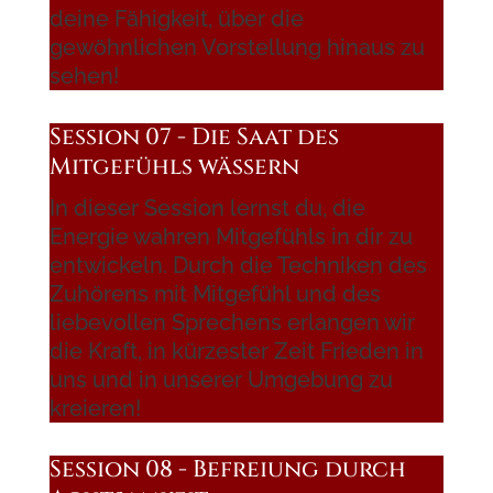
deine Fähigkeit, über die
gewöhnlichen Vorstellung hinaus zu
sehen!
Session 07 - Die Saat des
Mitgefühls wässern
In dieser Session lernst du, die
Energie wahren Mitgefühls in dir zu
entwickeln. Durch die Techniken des
Zuhörens mit Mitgefühl und des
liebevollen Sprechens erlangen wir
die Kraft, in kürzester Zeit Frieden in
uns und in unserer Umgebung zu
kreieren!
Session 08 - Befreiung durch